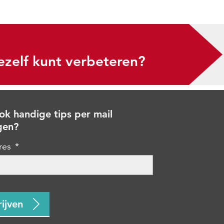
ezelf kunt verbeteren?
 ook handige tips per mail
gen?
res
*
HA
rijven