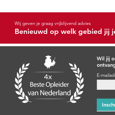
Wij geven je graag vrijblijvend advies
Benieuwd op welk gebied jij j
Wil jij
ontvan
E-mailad
CAPTC
Insch