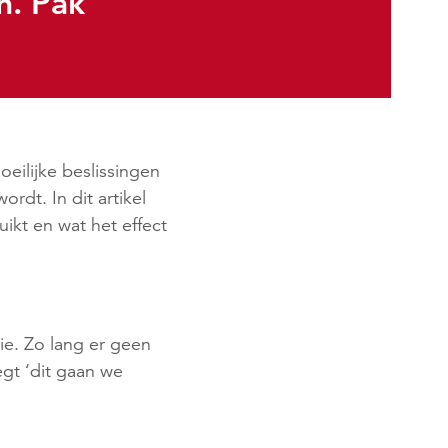
n. Pak
eilijke beslissingen
rdt. In dit artikel
ikt en wat het effect
e. Zo lang er geen
gt ‘dit gaan we