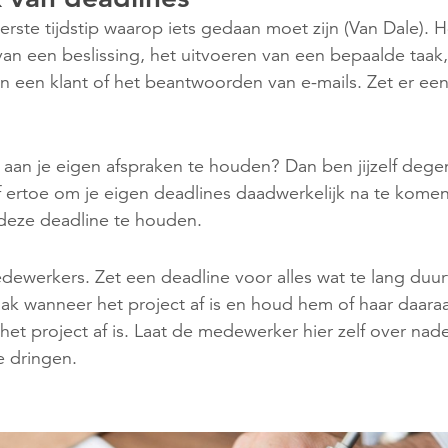
erste tijdstip waarop iets gedaan moet zijn (Van Dale). He
an een beslissing, het uitvoeren van een bepaalde taak
an een klant of het beantwoorden van e-mails. Zet er e
f aan je eigen afspraken te houden? Dan ben jijzelf dege
f ertoe om je eigen deadlines daadwerkelijk na te kome
deze deadline te houden.
edewerkers. Zet een deadline voor alles wat te lang duu
k wanneer het project af is en houd hem of haar daara
t project af is. Laat de medewerker hier zelf over nad
e dringen.