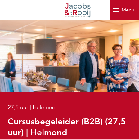
Menu
27,5 uur | Helmond
Cursusbegeleider (B2B) (27,5
uur) | Helmond